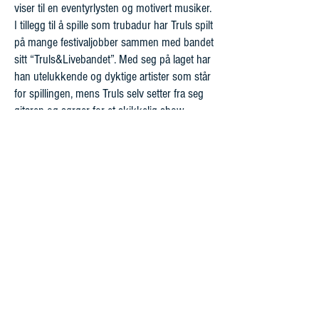
viser til en eventyrlysten og motivert musiker.
I tillegg til å spille som trubadur har Truls spilt
på mange festivaljobber sammen med bandet
sitt “Truls&Livebandet”. Med seg på laget har
han utelukkende og dyktige artister som står
for spillingen, mens Truls selv setter fra seg
gitaren og sørger for et skikkelig show
Åpningstider
Mandag - fredag 10:00 -16:00
Kontakt oss
Mail:
kontakt@flan-booking.no
Telefon:
70177480
Postadresse
TIL TOPPEN
Flan Booking
PB 7500