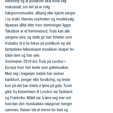
stemning og at publikum skal kose seg
maksimalt, om det så er rolig
bakgrunnsmusikk, allsang eller kjente sanger
i ny drakt. Hannes opptreden og musikkvalg
tilpasses alltid etter hvor stemningen ligger.
Tekstbok er et fremmedord, Truls kan alle
sangene sine, og dette gir han friheten som
trubadur til å ha fokus på publikum og det
fantastiske fellesskapet musikken skaper for
både dem og han selv.
Sommeren 2019 dro Truls på rundtur i
Europa hvor han levde som gatemusiker.
Med seg i bagasjen hadde han verken
bankkort, penger eller forsikring, og levde
kun på det han klarte å tjene på gata. Turen
gikk fra København til London via Tyskland
og Frankrike. Målet var å lære seg mer om
hvordan den musikalske relasjonen henger
sammen. Reisen ble et minne for livet og