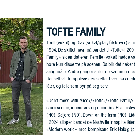
ARTISTER
KONTAKT
TOFTE FAMILY
Torill (vokal) og Olav (vokal/gitar/låtskriver) st
1994. De skiftet navn på bandet til «Tofte» i 20
Family», siden datteren Pernille (vokal) hadde
høre kun disse tre på scenen. Da blir det nake
ærlig måte. Andre ganger stiller de sammen med
Uansett vil du oppleve deres etter hvert så ane
låter, og folk som byr på seg selv.
«Don’t mess with Alice»/«Tofte»/«Tofte Family»
store scener, innendørs og utendørs. Bl.a. festi
(NO), Seljord (NO), Down on the farm (NO), Li
I 2024 slipper bandet de Nashville innspilte låte
«Modern world», med kompisene Erik Halbig (pr