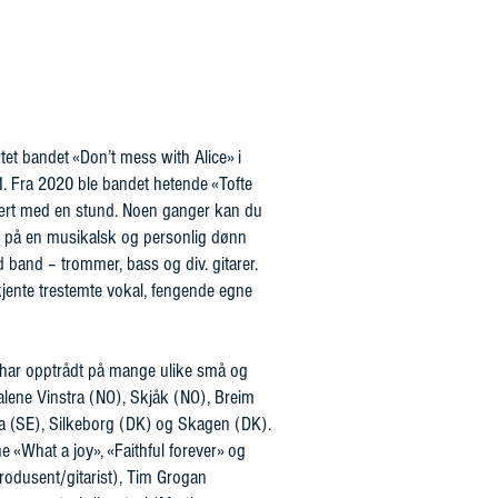
artet bandet «Don’t mess with Alice» i
01. Fra 2020 ble bandet hetende «Tofte
 vært med en stund. Noen ganger kan du
nt på en musikalsk og personlig dønn
 band – trommer, bass og div. gitarer.
rkjente trestemte vokal, fengende egne
 har opptrådt på mange ulike små og
valene Vinstra (NO), Skjåk (NO), Breim
da (SE), Silkeborg (DK) og Skagen (DK).
ne «What a joy», «Faithful forever» og
odusent/gitarist), Tim Grogan