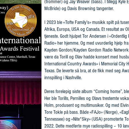
(trommer) og Jay Weaver (bass). I tillegg Kyle E
McBride) og Davis Browning tangenter.
I 2023 ble «Tofte Family’s» musikk spilt på tusenv
Afrika, Europa, USA og Canada. Et resultat av Ol
tjeneste. Godt hjulpet Tor Andersen i «Ordentli
Radio» her hjemme. Og med uvurderlig hjelp fr
Kayden Gordon/Kayden Gordon Radio Network, 
være da Torill og Olav hadde konsert med husb
International Country Awards» i Memorial City Ha
Texas. De leverte så bra, at de fikk med seg Awa
innspilling i Nashville.
Deres foreløpig siste album “Coming home”, ble s
Her ble Torills, Pernilles og Olavs trestemte vok
Holm, produsent og multimusiker. Og med Eivi
Tore Tokle på bass. Både «FAJo» (Norge), «Eag
Tennessee) og «Nite*Sky» (USA) promoterte Toft
2022. Dette medførte mye radiospilling – 10 land i