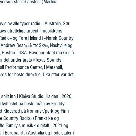
verson steele/lapsteel (Martina
is av alle typer radio, i Australia, Sør
avs utrettelige arbeid i musikkens
g Radio» og Tore Håland i «Norsk Country
a Andrew Dean/«Nite*Sky», Nashville og
Boston i USA. Høydepunktet må sies å
andet under årets «Texas Sounds
ll Performance Center, i Marshall,
rds for beste duo/trio. Uka etter var det
pilt inn i Kleiva Studio, Halden i 2020.
al lydfestet på beste måte av Freddy
nd Kløverød på trommer/perk og Finn
le Country Radio» (Frankrike og
e Family’s musikk digitalt i 2021 og
 Europa, litt i Australia og i 5delstater i