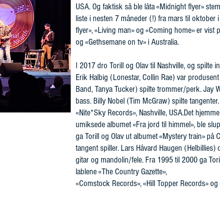
USA. Og faktisk så ble låta «Midnight flyer» stem
liste i nesten 7 måneder (!) fra mars til oktobe
flyer», «Living man» og «Coming home» er vist på
og «Gethsemane on tv» i Australia.
I 2017 dro Torill og Olav til Nashville, og spilte
Erik Halbig (Lonestar, Collin Rae) var produsent
Band, Tanya Tucker) spilte trommer/perk. Jay W
bass. Billy Nobel (Tim McGraw) spilte tangenter. 
«Nite*Sky Records», Nashville, USA.Det hjemme 
umiksede albumet «Fra jord til himmel», ble slup
ga Torill og Olav ut albumet «Mystery train» på
tangent spiller. Lars Håvard Haugen (Helbillies)
gitar og mandolin/fele. Fra 1995 til 2000 ga Toril
lablene «The Country Gazette»,
«Comstock Records», «Hill Topper Records» og 