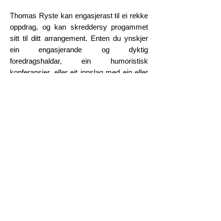
Thomas Ryste kan engasjerast til ei rekke
oppdrag, og kan skreddersy progammet
sitt til ditt arrangement. Enten du ynskjer
ein engasjerande og dyktig
foredragshaldar, ein humoristisk
konferansier, eller eit innslag med ein eller
fleire av dei legendariske karakterane han
står bak.
Ta gjerne kontakt med oss på tlf
70177480
eller e-post
kontakt@flan-booking.no
for
ein uforpliktande prat om kva vi kan gjere
for deg og ditt arrangement!
Du kan også lese meir om Thomas Ryste
og alt han har å tilby på nettsida hans,
thomasryste.no
.