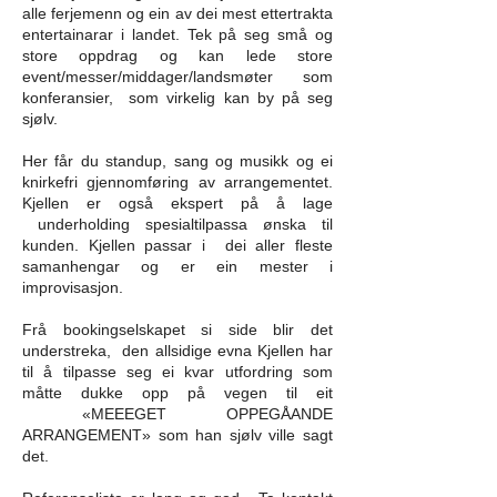
alle ferjemenn og ein av dei mest ettertrakta
entertainarar i landet. Tek på seg små og
store oppdrag og kan lede store
event/messer/middager/landsmøter som
konferansier, som virkelig kan by på seg
sjølv.
Her får du standup, sang og musikk og ei
knirkefri gjennomføring av arrangementet.
Kjellen er også ekspert på å lage
underholding spesialtilpassa ønska til
kunden. Kjellen passar i dei aller fleste
samanhengar og er ein mester i
improvisasjon.
Frå bookingselskapet si side blir det
understreka, den allsidige evna Kjellen har
til å tilpasse seg ei kvar utfordring som
måtte dukke opp på vegen til eit
«MEEEGET OPPEGÅANDE
ARRANGEMENT» som han sjølv ville sagt
det.