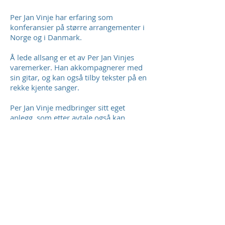
Per Jan Vinje har erfaring som
konferansier på større arrangementer i
Norge og i Danmark.
Å lede allsang er et av Per Jan Vinjes
varemerker. Han akkompagnerer med
sin gitar, og kan også tilby tekster på en
rekke kjente sanger.
Per Jan Vinje medbringer sitt eget
anlegg, som etter avtale også kan
benyttes til taler, musikkavspilling m.m.
Han legger vekt på god lyd og at
lydnivået skal være behagelig for alle
gjester.
Ta vennligst kontakt for tilbud og avtale.
Kontakt