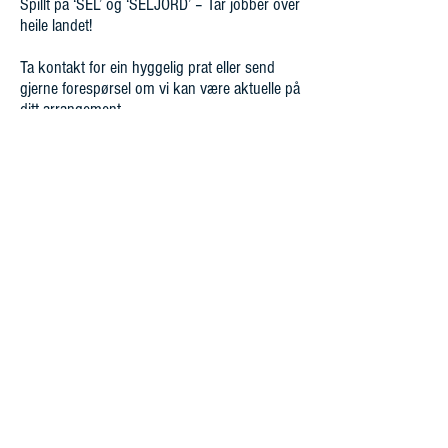
Spillt på ‘SEL’ og ‘SELJORD’ – Tar jobber over
heile landet!
Ta kontakt for ein hyggelig prat eller send
gjerne forespørsel om vi kan være aktuelle på
ditt arrangement.
Åpningstider
Mandag - fredag 10:00 -16:00
Kontakt oss
Mail:
kontakt@flan-booking.no
Telefon:
70177480
Postadresse
TIL TOPPEN
Flan Booking
PB 7500
Spjelkavik
6022 Ålesu
nd