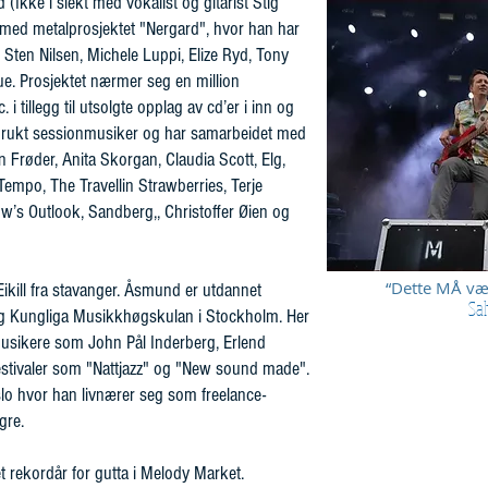
Ikke i slekt med vokalist og gitarist Stig
 med metalprosjektet "Nergard", hvor han har
Sten Nilsen, Michele Luppi, Elize Ryd, Tony
Rue. Prosjektet nærmer seg en million
 i tillegg til utsolgte opplag av cd’er i inn og
brukt sessionmusiker og har samarbeidet med
n Frøder, Anita Skorgan, Claudia Scott, Elg,
empo, The Travellin Strawberries, Terje
’s Outlook, Sandberg,, Christoffer Øien og
“Dette MÅ væ
ikill fra stavanger. Åsmund er utdannet
Sal
og Kungliga Musikkhøgskulan i Stockholm. Her
usikere som John Pål Inderberg, Erlend
festivaler som "Nattjazz" og "New sound made".
Oslo hvor han livnærer seg som freelance-
gre.
 et rekordår for gutta i Melody Market.