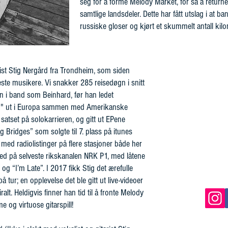
seg for å forme Melody Market, for så å returnere
samtlige landsdeler. Dette har fått utslag i at ba
russiske gloser og kjørt et skummelt antall kilo
rist Stig Nergård fra Trondheim, som siden
ste musikere. Vi snakker 285 reisedøgn i snitt
 han i band som Beinhard, før han ledet
m" ut i Europa sammen med Amerikanske
 satset på solokarrieren, og gitt ut EPene
Bridges” som solgte til 7. plass på itunes
t med radiolistinger på flere stasjoner både her
g med på selveste rikskanalen NRK P1, med låtene
og “I’m Late”. I 2017 fikk Stig det ærefulle
 tur; en opplevelse det ble gitt ut live-videoer
alt. Heldigvis finner han tid til å fronte Melody
 og virtuose gitarspill!