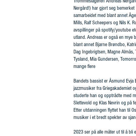
Trommeslageren Andreas Nergård (
Nergård!) har gjort seg bemerket
samarbeidet med blant annet Åge 
Mills, Ralf Scheepers og Nils K. 
avspillinger på spotify/youtube etc.
utland. Andreas er også en mye 
blant annet Bjarne Brøndbo, Katri
Dag Ingebrigtsen, Magne Almås, T
Tysland, Mia Gundersen, Tomorrow
mange flere
Bandets bassist er Åsmund Evja E
jazzmusiker fra Griegakademiet 
studerte han og opptrådte med m
Slettevold og Klas Nevrin og på 
Etter utdanningen flyttet han til 
musiker i et bredt spekter av sjan
2023 ser på alle måter ut til å bli