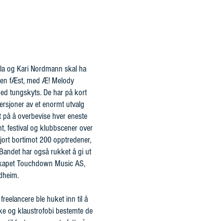
Ola og Kari Nordmann skal ha
 men fÆst, med Æ! Melody
ed tungskyts. De har på kort
versjoner av et enormt utvalg
et på å overbevise hver eneste
t, festival og klubbscener over
gjort bortimot 200 opptredener,
 Bandet har også rukket å gi ut
lskapet Touchdown Music AS,
ndheim.
eelancere ble huket inn til å
yke og klaustrofobi bestemte de