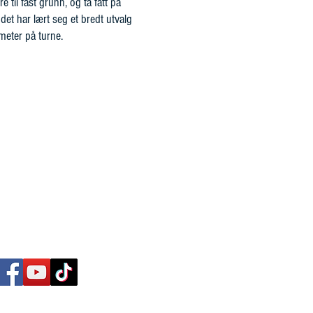
 til fast grunn, og ta fatt på
ndet har lært seg et bredt utvalg
meter på turne.