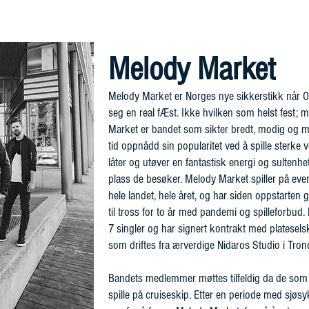
ARTISTER
KONTAKT
Melody Market
Melody Market er Norges nye sikkerstikk når 
seg en real fÆst. Ikke hvilken som helst fest;
Market er bandet som sikter bredt, modig og m
tid oppnådd sin popularitet ved å spille sterke 
låter og utøver en fantastisk energi og sultenh
plass de besøker. Melody Market spiller på even
hele landet, hele året, og har siden oppstarten 
til tross for to år med pandemi og spilleforbud.
7 singler og har signert kontrakt med platese
som driftes fra ærverdige Nidaros Studio i Tro
Bandets medlemmer møttes tilfeldig da de som fr
spille på cruiseskip. Etter en periode med sjøs