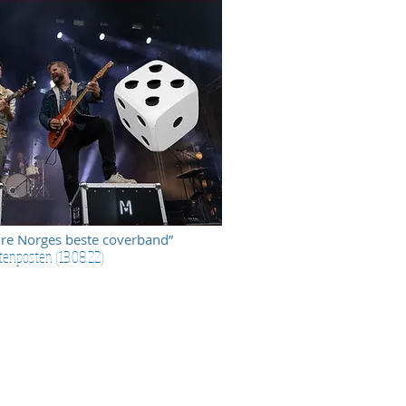
re Norges beste coverband”
tenposten (13.08.22)