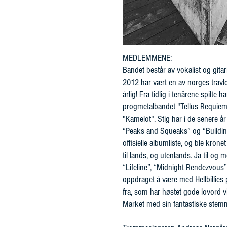
MEDLEMMENE:
Bandet består av vokalist og gita
2012 har vært en av norges travle
årlig! Fra tidlig i tenårene spilte
progmetalbandet "Tellus Requie
"Kamelot". Stig har i de senere år
“Peaks and Squeaks” og “Building 
offisielle albumliste, og ble krone
til lands, og utenlands. Ja til o
“Lifeline”, “Midnight Rendezvous” 
oppdraget å være med Hellbillies på
fra, som har høstet gode lovord vir
Market med sin fantastiske stemme