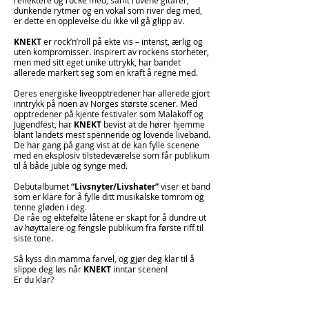
reflektere og rocke med, samt ruvene gitarer,
dunkende rytmer og en vokal som river deg med,
er dette en opplevelse du ikke vil gå glipp av.
KNEKT
er rock’n’roll på ekte vis – intenst, ærlig og
uten kompromisser. Inspirert av rockens storheter,
men med sitt eget unike uttrykk, har bandet
allerede markert seg som en kraft å regne med.
Deres energiske liveopptredener har allerede gjort
inntrykk på noen av Norges største scener. Med
opptredener på kjente festivaler som Malakoff og
Jugendfest, har
KNEKT
bevist at de hører hjemme
blant landets mest spennende og lovende liveband.
De har gang på gang vist at de kan fylle scenene
med en eksplosiv tilstedeværelse som får publikum
til å både juble og synge med.
Debutalbumet
“Livsnyter/Livshater”
viser et band
som er klare for å fylle ditt musikalske tomrom og
tenne gløden i deg.
De råe og ektefølte låtene er skapt for å dundre ut
av høyttalere og fengsle publikum fra første riff til
siste tone.
Så kyss din mamma farvel, og gjør deg klar til å
slippe deg løs når
KNEKT
inntar scenen!
Er du klar?