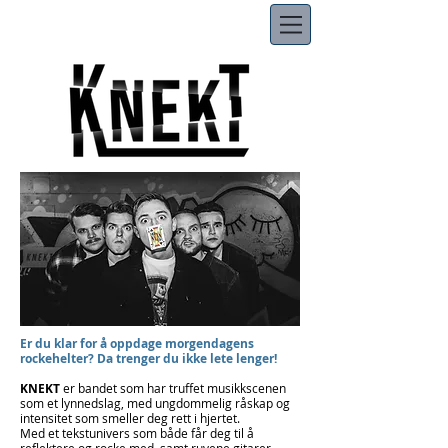
Er du klar for å oppdage morgendagens
rockehelter? Da trenger du ikke lete lenger!
KNEKT
er bandet som har truffet musikkscenen
som et lynnedslag, med ungdommelig råskap og
intensitet som smeller deg rett i hjertet.
Med et tekstunivers som både får deg til å