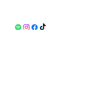
Åpningstider
Mandag - fredag 10:00 -16:00
Kontakt oss
Mail:
kontakt@flan-booking.no
Telefon:
70177480
Postadresse
TIL TOPPEN
Flan Booking
PB 7500
Spjelkavik
6022 Ålesu
nd