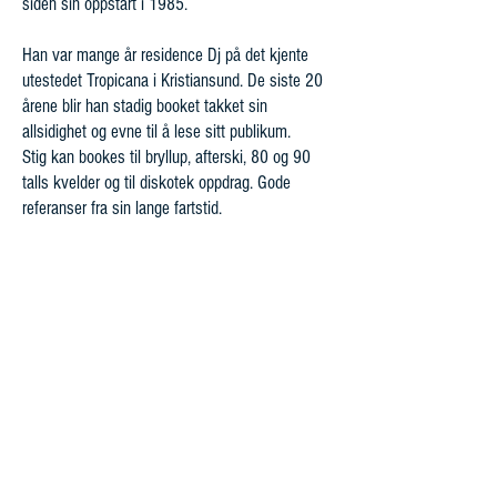
siden sin oppstart i 1985.
Han var mange år residence Dj på det kjente
utestedet Tropicana i Kristiansund. De siste 20
årene blir han stadig booket takket sin
allsidighet og evne til å lese sitt publikum.
Stig kan bookes til bryllup, afterski, 80 og 90
talls kvelder og til diskotek oppdrag. Gode
referanser fra sin lange fartstid.
Åpningstider
Mandag - fredag 10:00 -16:00
Kontakt oss
Mail:
kontakt@flan-booking.no
Telefon:
70177480