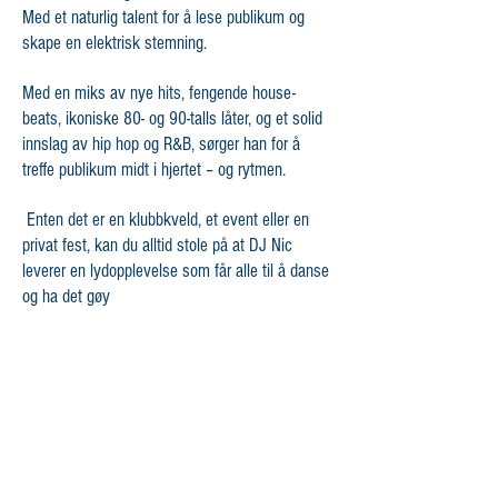
Med et naturlig talent for å lese publikum og
skape en elektrisk stemning.
Med en miks av nye hits, fengende house-
beats, ikoniske 80- og 90-talls låter, og et solid
innslag av hip hop og R&B, sørger han for å
treffe publikum midt i hjertet – og rytmen.
Enten det er en klubbkveld, et event eller en
privat fest, kan du alltid stole på at DJ Nic
leverer en lydopplevelse som får alle til å danse
og ha det gøy
Åpningstider
Mandag - fredag 10:00 -16:00
Kontakt oss
Mail:
kontakt@flan-booking.no
Telefon:
70177480