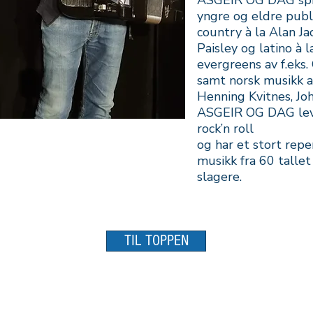
ASGEIR OG DAG spil
yngre og eldre pub
country à la Alan Jac
Paisley og latino à
evergreens av f.eks.
samt norsk musikk av
Henning Kvitnes, Jo
ASGEIR OG DAG levere
rock’n roll
og har et stort rep
musikk fra 60 tallet 
slagere.
Post
Flan B
TIL TOPPEN
PB 7
Spjelk
6022 