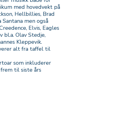
ler musikk både for
likum med hovedvekt på
kson, Hellbillies, Brad
 la Santana men også
 Creedence, Elvis, Eagles
 bl.a. Olav Stedje,
hannes Kleppevik.
r alt fra taffel til
ertoar som inkluderer
frem til siste års
adresse
Besøksadresse
ooking
Kanalveien 1
500
6010 Ålesund
avik
Ålesu
nd