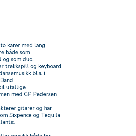
to karer med lang
ere både som
 og som duo.
er trekkspill og keyboard
 dansemusikk bl.a. i
 Band
il utallige
mmen med GP Pedersen
akterer gitarer og har
d som Sixpence og Tequila
lantic.