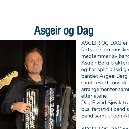
ARTISTER
KONTAKT
Asgeir og Dag
ASGEIR OG DAG er 
fartstid som musik
medlemmer av band
Asgeir Berg trakter
og har spilt allsidig
bandet Asgeir Berg
samt levert musikk t
arrangementer sa
eller alene.
Dag Eivind Sjøvik tr
bl.a. fartstid i ban
Band samt trioen At