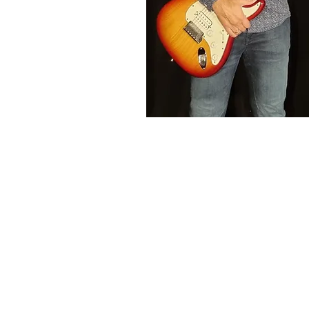
Åpningstider
Mandag - fredag 10:00 -16:00
Kontakt oss
Mail:
kontakt@flan-booking.no
Telefon: 70177480