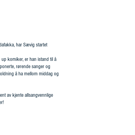
afakka, har Sævig startet
up komiker, er han istand til å
onerte, rørende sanger og
holdning å ha mellom middag og
ment av kjente allsangvennlige
r!