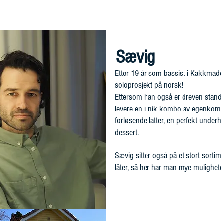
ARTISTER
KONTAKT
Sævig
Etter 19 år som bassist i Kakkmadd
soloprosjekt på norsk!
Ettersom han også er dreven stand 
levere en unik kombo
av egenkomp
forløsende latter,
en perfekt under
dessert.
Sævig sitter også på et stort sorti
låter, så her har man mye mulighete